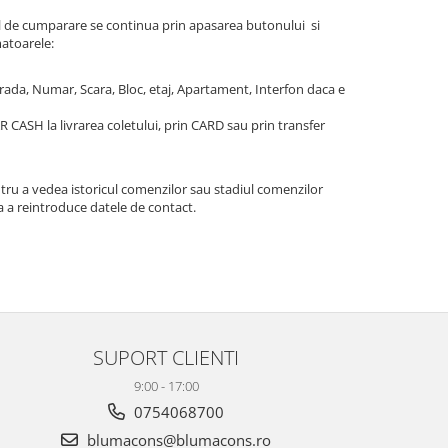
ul de cumparare se continua prin apasarea butonului si
atoarele:
rada, Numar, Scara, Bloc, etaj, Apartament, Interfon daca e
CASH la livrarea coletului, prin CARD sau prin transfer
entru a vedea istoricul comenzilor sau stadiul comenzilor
a a reintroduce datele de contact.
SUPORT CLIENTI
9:00 - 17:00
0754068700
blumacons@blumacons.ro