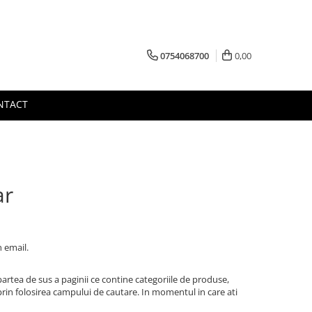
0754068700
0,00
NTACT
r
 email.
 partea de sus a paginii ce contine categoriile de produse,
prin folosirea campului de cautare. In momentul in care ati