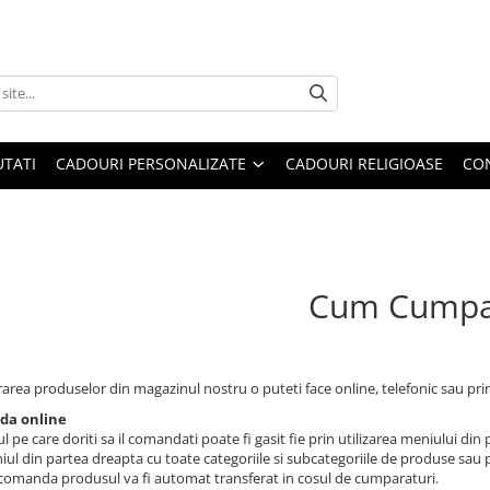
TATI
CADOURI PERSONALIZATE
CADOURI RELIGIOASE
CO
Cum Cumpa
rea produselor din magazinul nostru o puteti face online, telefonic sau prin
a online
 pe care doriti sa il comandati poate fi gasit fie prin utilizarea meniului din
iul din partea dreapta cu toate categoriile si subcategoriile de produse sau 
comanda produsul va fi automat transferat in cosul de cumparaturi.