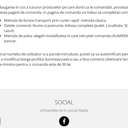
augarea in cos a tuturor produselor pe care doriti sa le comandati, proces
erea paginii de comanda. In pagina de comanda va trebui sa completati urm
Metoda de livrare transport prin curier rapid metoda clasica
Datele comenzii: Nume si prenume, Adresa complete (Judet, Localitate, St
cazul).
Metoda de plata: alegeti modalitatea in care veti plati comanda (NUMERAR 
bancar.
rul numelui de utilizator si a parolei introduse, puteti sa va autentificati p
, a modifica/sterge profilul dumneavoastra sau a face comenzi ulterioare far
a minima pentru o comanda este de 50 lei.
SOCIAL
Urmareste-ne in social media