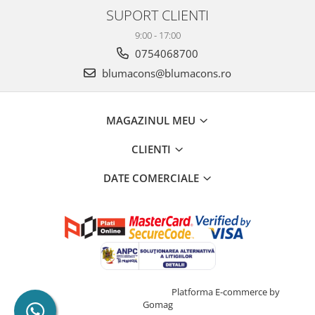
SUPORT CLIENTI
9:00 - 17:00
0754068700
blumacons@blumacons.ro
MAGAZINUL MEU
CLIENTI
DATE COMERCIALE
Creat cu ❤ și cu 🧠 de Dan Trifan
Platforma E-commerce by
Gomag