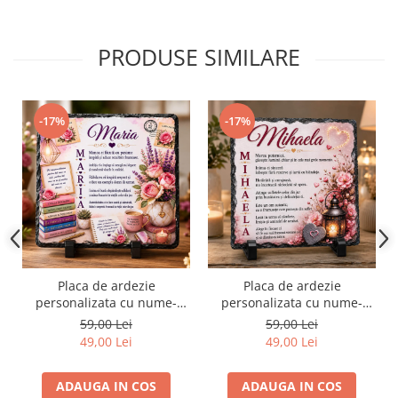
PRODUSE SIMILARE
-17%
-17%
Placa de ardezie
Placa de ardezie
personalizata cu nume-
personalizata cu nume-
Maria
Mihaela
59,00 Lei
59,00 Lei
49,00 Lei
49,00 Lei
ADAUGA IN COS
ADAUGA IN COS