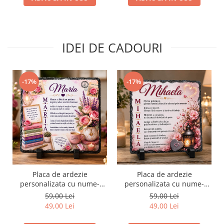
IDEI DE CADOURI
-17%
-17%
Placa de ardezie
Placa de ardezie
personalizata cu nume-
personalizata cu nume-
Maria
Mihaela
59,00 Lei
59,00 Lei
49,00 Lei
49,00 Lei