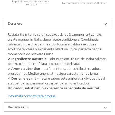
Rapid si usor, datele tale sunt
La toate comenzile peste 290 de lei
protejate!
Descriere
Rasfata-ti simturile cu un set exclusiv de 3 sapunuri artizanale,
create manual in Italia, dupa retete traditionale. Combinatia
rafinata dintre prospetimea portocalei si caldura exotica a
scortisoarei ofera o experienta olfactiva unica, perfecta pentru
momentele de relaxare zilnica.
✔
Ingrediente naturale
– obtinute din uleiuri de inalta calitate,
pentru o spuma catifelata si o curatare delicata.
✔
Arome autentice
– parfum intens, dar echilibrat, ce aduce
prospetimea Mediteranei si atmosfera sarbatorilor de iarna.
✔
Design elegant
– fiecare sapun este ambalat individual, ideal
atat pentru uz personal, cat si pentru a fi oferit cadou.
Un cadou sofisticat, o experienta senzoriala de neuitat.
Informatii conformitate produs
Review-uri
(0)