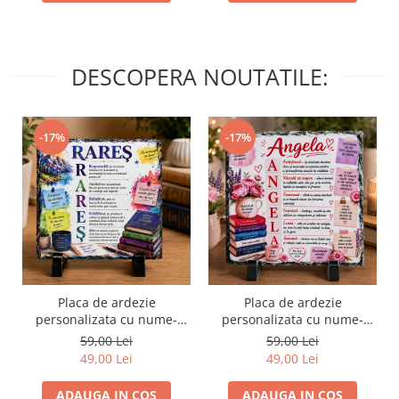
DESCOPERA NOUTATILE:
-17%
-17%
Placa de ardezie
Placa de ardezie
personalizata cu nume-
personalizata cu nume-
Rares
Angela
59,00 Lei
59,00 Lei
49,00 Lei
49,00 Lei
ADAUGA IN COS
ADAUGA IN COS