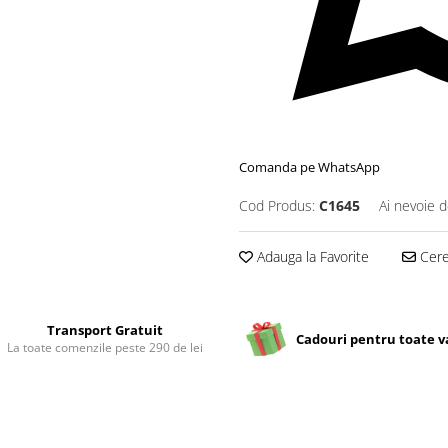
Comanda pe WhatsApp
Cod Produs:
C1645
Ai nevoie d
Adauga la Favorite
Cere 
Transport Gratuit
Cadouri pentru toate v
La toate comenzile peste 290 de lei