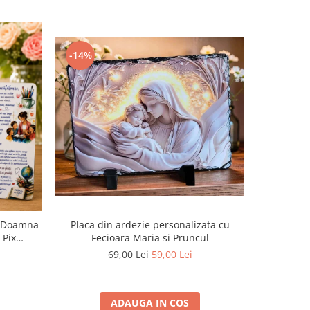
-14%
-8%
Placa din ardezie personalizata cu
u Doamna
Pachet/Se
Fecioara Maria si Pruncul
 Pix
Sfanta
j de la
69,00 Lei
59,00 Lei
ADAUGA IN COS