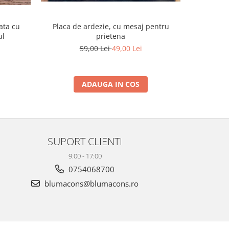
ata cu
Placa de ardezie, cu mesaj pentru
Pachet/Se
ul
prietena
Sfanta
59,00 Lei
49,00 Lei
ADAUGA IN COS
SUPORT CLIENTI
9:00 - 17:00
0754068700
blumacons@blumacons.ro