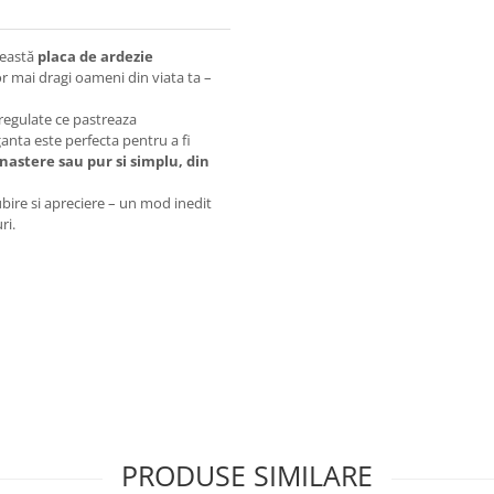
ceastă
placa de ardezie
 mai dragi oameni din viata ta –
eregulate ce pastreaza
anta este perfecta pentru a fi
 nastere sau pur si simplu, din
ubire si apreciere – un mod inedit
ri.
PRODUSE SIMILARE