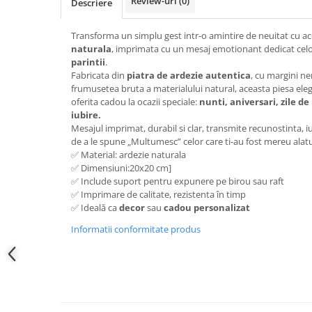
Review-uri
(0)
Descriere
Transforma un simplu gest intr-o amintire de neuitat cu a
naturala
, imprimata cu un mesaj emotionant dedicat celor
parintii
.
Fabricata din
piatra de ardezie autentica
, cu margini n
frumusetea bruta a materialului natural, aceasta piesa eleg
oferita cadou la ocazii speciale:
nunti, aniversari, zile de
iubire.
Mesajul imprimat, durabil si clar, transmite recunostinta, i
de a le spune „Multumesc” celor care ti-au fost mereu alatu
✅ Material: ardezie naturala
✅ Dimensiuni:20x20 cm]
✅ Include suport pentru expunere pe birou sau raft
✅ Imprimare de calitate, rezistenta în timp
✅ Ideală ca
decor
sau
cadou personalizat
Informatii conformitate produs