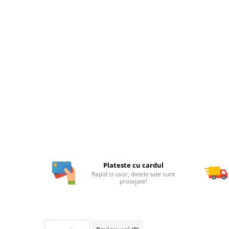
Plateste cu cardul
Rapid si usor, datele tale sunt
protejate!