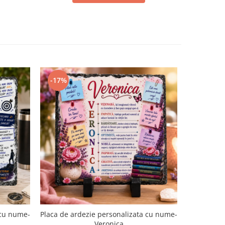
-17%
-15%
 cu nume-
Placa de ardezie personalizata cu nume-
Agenda p
Veronica