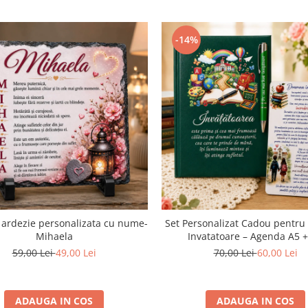
-14%
 ardezie personalizata cu nume-
Set Personalizat Cadou pentr
Mihaela
Invatatoare – Agenda A5 +
personalizat+Magnet cu Mesa
59,00 Lei
49,00 Lei
70,00 Lei
60,00 Lei
Parinti
ADAUGA IN COS
ADAUGA IN COS