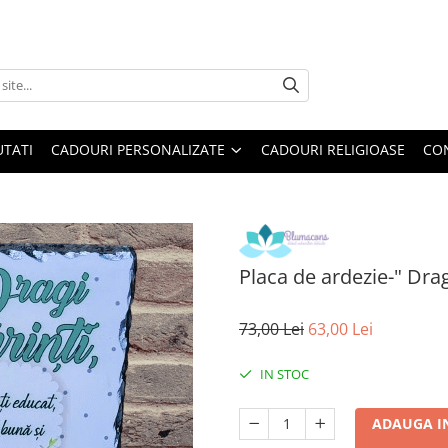
TATI
CADOURI PERSONALIZATE
CADOURI RELIGIOASE
CO
Placa de ardezie-" Drag
73,00 Lei
63,00 Lei
IN STOC
ADAUGA I