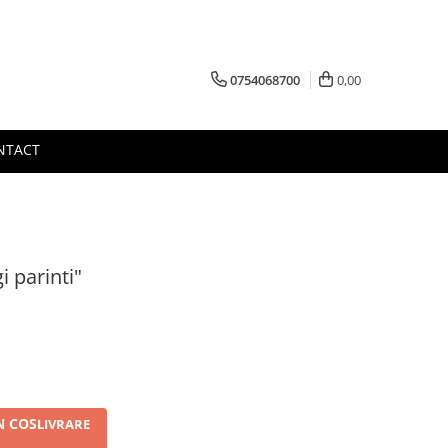
0754068700
0,00
NTACT
i parinti"
N COS
LIVRARE