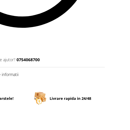
e ajutor?
0754068700
informatii
arstele!
Livrare rapida in 24/48