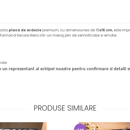
easta
placa de ardezie
premium, cu dimensiunea de 15
x15 cm
, este im
sformand fiecare litera intr-un mesaj plin de semnificatie si emotie.
iale
e un reprezentant al echipei noastre pentru confirmare si detalii 
PRODUSE SIMILARE
-14%