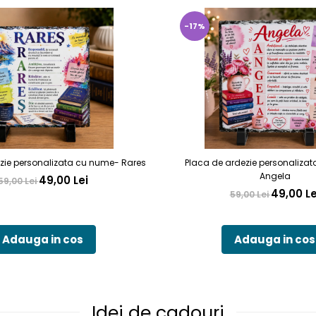
-17%
zie personalizata cu nume- Rares
Placa de ardezie personaliza
Angela
49,00 Lei
59,00 Lei
49,00 Le
59,00 Lei
Adauga in cos
Adauga in cos
Idei de cadouri