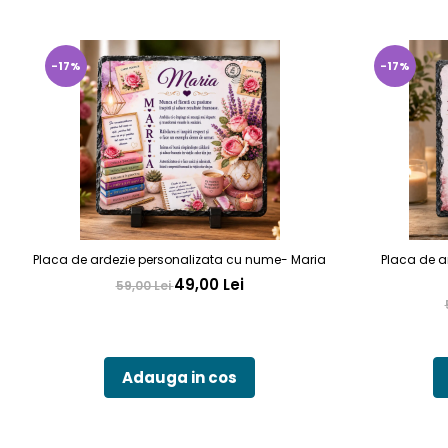
-17%
-17%
Placa de ardezie personalizata cu nume- Maria
Placa de a
49,00 Lei
59,00 Lei
Adauga in cos