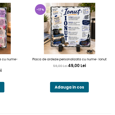
-17%
ta cu nume-
Placa de ardezie personalizata cu nume- Ionut
49,00 Lei
59,00 Lei
i
Adauga in cos