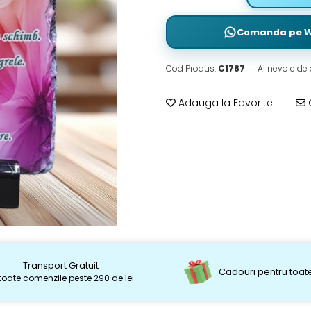
Comanda pe 
Cod Produs:
C1787
Ai nevoie de 
Adauga la Favorite
C
Transport Gratuit
Cadouri pentru toate
toate comenzile peste 290 de lei