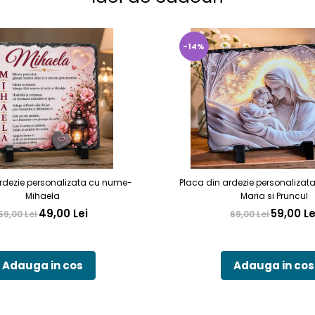
-14%
rdezie personalizata cu nume-
Placa din ardezie personalizat
Mihaela
Maria si Pruncul
49,00 Lei
59,00 Le
59,00 Lei
69,00 Lei
Adauga in cos
Adauga in cos