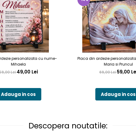
rdezie personalizata cu nume-
Placa din ardezie personalizat
Mihaela
Maria si Pruncul
49,00 Lei
59,00 Le
59,00 Lei
69,00 Lei
Adauga in cos
Adauga in cos
Descopera noutatile: