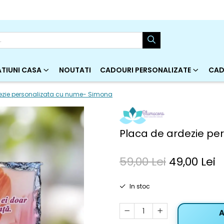
TIUNI CASA
NOUTATI
CADOURI PERSONALIZATE
CAD
ezie personalizata cu nume- Simona
Placa de ardezie pe
59,00 Lei
49,00 Lei
In stoc
A