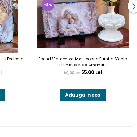
-8%
a cu Fecioara
Pachet/Set decorativ cu Icoana Familia Sfanta
si un suport de lumanare
i
55,00 Lei
60,00 Lei
Adauga in cos