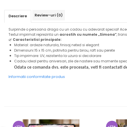
Review-uri
(0)
Descriere
Surprinde o persoana draga cu un cadou cu adevarat special! Ac
Textul imprimat reprezinta un
acrostih cu numele „Simona”
, tran
🌿
Caracteristici principale:
Material: ardezie naturala, finisaj neted si elegant
Dimensiuni:15 x 15 cm, potrivita pentru birou, raft sau perete
Tip imprimare: UV, rezistenta la uzura si decolorare
Cadou ideal pentru aniversari, zile de nastere sau momente spec
Odata ce comanda dvs. este procesata, veti fi contactati d
Informatii conformitate produs
-17%
-17%