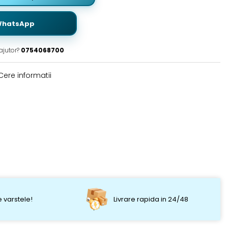
WhatsApp
ajutor?
0754068700
ere informatii
 varstele!
Livrare rapida in 24/48