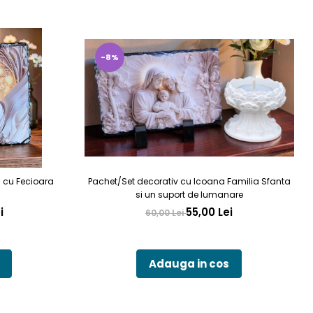
-8%
a cu Fecioara
Pachet/Set decorativ cu Icoana Familia Sfanta
si un suport de lumanare
i
55,00 Lei
60,00 Lei
Adauga in cos