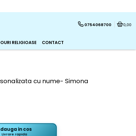
0754068700
0,00
OURI RELIGIOASE
CONTACT
rsonalizata cu nume- Simona
dauga in cos
Livrare rapida