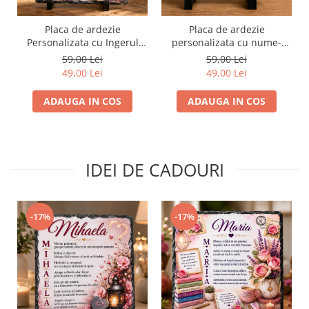
Placa de ardezie
Placa de ardezie
Personalizata cu Ingerul
personalizata cu nume-
Pazitor pentru Bunica
Rares
59,00 Lei
59,00 Lei
49,00 Lei
49,00 Lei
ADAUGA IN COS
ADAUGA IN COS
IDEI DE CADOURI
-17%
-17%