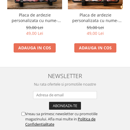
Placa de ardezie
Placa de ardezie
personalizata cu nume-
personalizata cu nume-
Mihaela
Maria
59,00 Lei
59,00 Lei
49,00 Lei
49,00 Lei
ADAUGA IN COS
ADAUGA IN COS
NEWSLETTER
Nu rata ofertele si promotiile noastre
Vreau sa primesc newsletter cu promotiile
magazinului. Afla mai multe in
Politica de
Confidentialitate