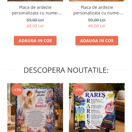
Placa de ardezie
Placa de ardezie
personalizata cu nume-
personalizata cu nume-
Mihaela
Maria
59,00 Lei
59,00 Lei
49,00 Lei
49,00 Lei
ADAUGA IN COS
ADAUGA IN COS
DESCOPERA NOUTATILE:
-17%
-17%