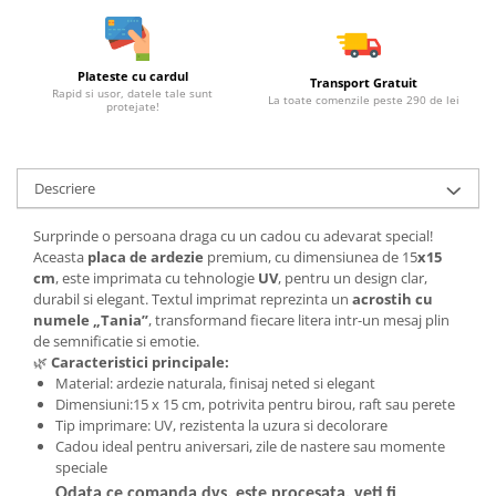
Plateste cu cardul
Transport Gratuit
Rapid si usor, datele tale sunt
La toate comenzile peste 290 de lei
protejate!
Descriere
Surprinde o persoana draga cu un cadou cu adevarat special!
Aceasta
placa de ardezie
premium, cu dimensiunea de 15
x15
cm
, este imprimata cu tehnologie
UV
, pentru un design clar,
durabil si elegant. Textul imprimat reprezinta un
acrostih cu
numele „Tania”
, transformand fiecare litera intr-un mesaj plin
de semnificatie si emotie.
🌿
Caracteristici principale:
Material: ardezie naturala, finisaj neted si elegant
Dimensiuni:15 x 15 cm, potrivita pentru birou, raft sau perete
Tip imprimare: UV, rezistenta la uzura si decolorare
Cadou ideal pentru aniversari, zile de nastere sau momente
speciale
Odata ce comanda dvs. este procesata, veti fi